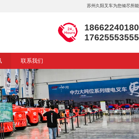
苏州久阳叉车为您倾尽所能
18662240180
17625553555
讯
联系我们